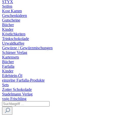
STYX
Seifen
Kost Kamm
Geschenkideen
Gutscheine
Bücher
Kinder
Köstlichkeiten
Trinkschokolade
Urwaldkaffee
Gewürze / Gewürzmischungen
Schirner Verlag
Kartensets
Bücher
Farfalla
Kinder
Edelstein-Öl
einzelne Farfalla-Produkte
Sets
Zotter Schokolade
Stadelmann Verlag
vujo Frischling