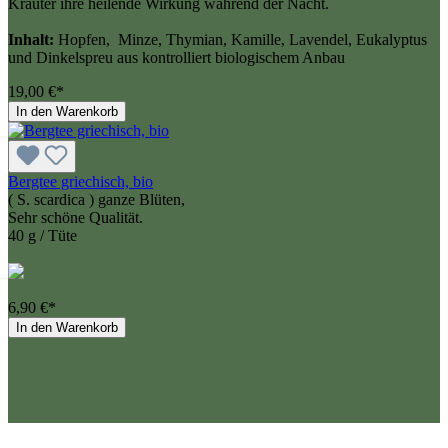
Kräuter ihre heilende Wirkung während der Nacht.
Inhalt:
Hopfen, Minze, Thymian, Kamille, Lavendel, Eukalyptus
und Dinkelspreu aus kontrolliert biologischem Anbau
19,00 €*
In den Warenkorb
Bergtee griechisch, bio
( S. scardica ) ganze Blüten,
Sehr schöne Qualität.
40 g / Tüte
6,90 €*
In den Warenkorb