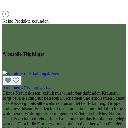
Keine Produkte gefunden.
Aktuelle Highligts
Aufatmen - Erkältungskissen
Dieses Kräuterkissen, gefüllt mit wunderbar duftenden Kräutern,
sorgt bei Erkältung für besseres Durchatmen und erholsamen Schlaf.
Das Kissen gilt als altbewährtes Hausmittel bei Erkältung, Grippe
und Unwohlsein. Es erleichtert das Durchatmen und hilft durch die
wohltuende Wirkung der beruhigenden Kräuter beim Einschlafen.
Das Kissen kann direkt auf die Brust oder auf das Kopfkissen gelegt
werden. Durch die Körperwärme entfalten die ätherischen Öle der