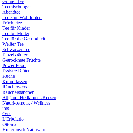
Grüner Tee
Teemischungen
Abendtee
Tee zum Wohlfühlen
Früchtetee
Tee für Kinder
Tee für Mütter
Tee für die Gesundheit
Weißer Tee
Schwarzer Tee
Einzelkräuter
Getrocknete Früchte
Power Food
Essbare Blüten
Küche
Körnerkissen
Räucherwerk
Räucherstäbchen
Allgäuer Heilkräuter-Kerzen
Naturkosmetik / Wellness
inis
Ovis
L'Erbolario
Ottoman
Hollerbusch Naturwaren